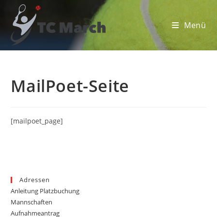
Zum
Inhalt
Menü
springen
MailPoet-Seite
[mailpoet_page]
Adressen
Anleitung Platzbuchung
Mannschaften
Aufnahmeantrag