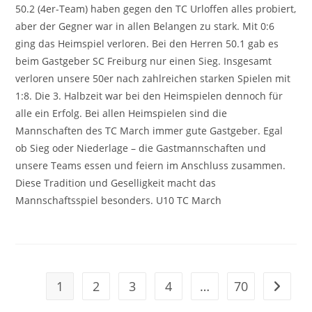
50.2 (4er-Team) haben gegen den TC Urloffen alles probiert,
aber der Gegner war in allen Belangen zu stark. Mit 0:6
ging das Heimspiel verloren. Bei den Herren 50.1 gab es
beim Gastgeber SC Freiburg nur einen Sieg. Insgesamt
verloren unsere 50er nach zahlreichen starken Spielen mit
1:8. Die 3. Halbzeit war bei den Heimspielen dennoch für
alle ein Erfolg. Bei allen Heimspielen sind die
Mannschaften des TC March immer gute Gastgeber. Egal
ob Sieg oder Niederlage – die Gastmannschaften und
unsere Teams essen und feiern im Anschluss zusammen.
Diese Tradition und Geselligkeit macht das
Mannschaftsspiel besonders. U10 TC March
1
2
3
4
…
70
Zur näc