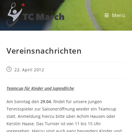
Zum
Inhalt
Menü
springen
Vereinsnachrichten
Beitrag
22. April 2012
veröffentlicht:
Teamcup für Kinder und Jugendliche
Am Sonntag den
29.04
. findet für unsere jungen
Tennisspieler zur Saisoneröffnung wieder ein Teamcup
statt. Anmeldung hierzu bitte über Achim Hausen oder
Kerstin Haase. Das Turnier ist von 11 bis 15 Uhr
vorgesehen. Hierzu sind auch ganz besonders Kinder und