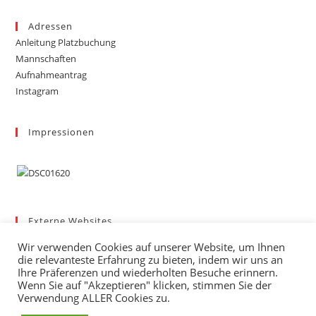
Adressen
Anleitung Platzbuchung
Mannschaften
Aufnahmeantrag
Instagram
Impressionen
Externe Websites
Badischer Tennis-Verband – Bezirk 3
Wir verwenden Cookies auf unserer Website, um Ihnen
Gemeinde March
die relevanteste Erfahrung zu bieten, indem wir uns an
Wetter
Ihre Präferenzen und wiederholten Besuche erinnern.
Wenn Sie auf "Akzeptieren" klicken, stimmen Sie der
mybigpoint
Verwendung ALLER Cookies zu.