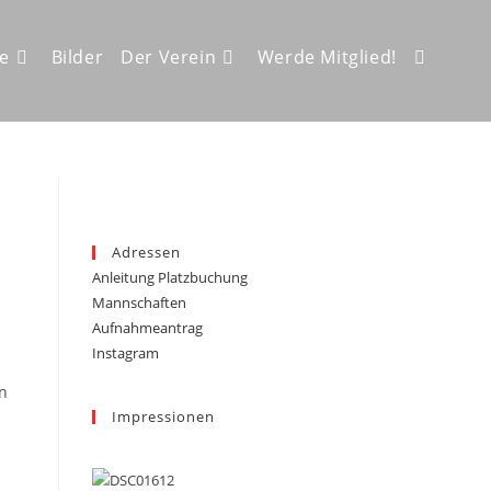
ze
Bilder
Der Verein
Werde Mitglied!
Website-
Suche
Adressen
Anleitung Platzbuchung
umschalt
Mannschaften
Aufnahmeantrag
Instagram
on
Impressionen