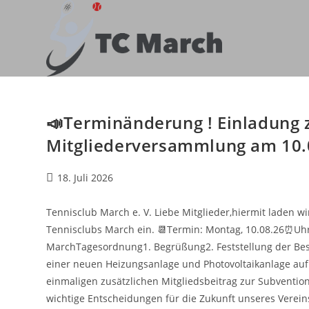
Zum
Inhalt
springen
📣Terminänderung ! Einladung 
Mitgliederversammlung am 10.
Beitrag
18. Juli 2026
veröffentlicht:
Tennisclub March e. V. Liebe Mitglieder,hiermit laden w
Tennisclubs March ein. 📆Termin: Montag, 10.08.26⏰Uhr
MarchTagesordnung1. Begrüßung2. Feststellung der Besch
einer neuen Heizungsanlage und Photovoltaikanlage au
einmaligen zusätzlichen Mitgliedsbeitrag zur Subventi
wichtige Entscheidungen für die Zukunft unseres Vereins