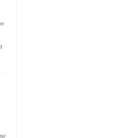
ei
nd
ter