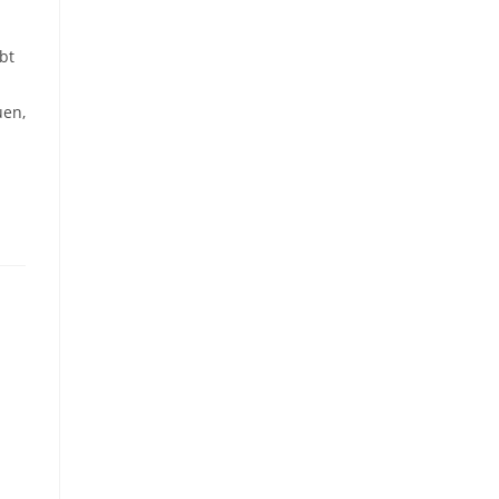
bt
uen,
m
!