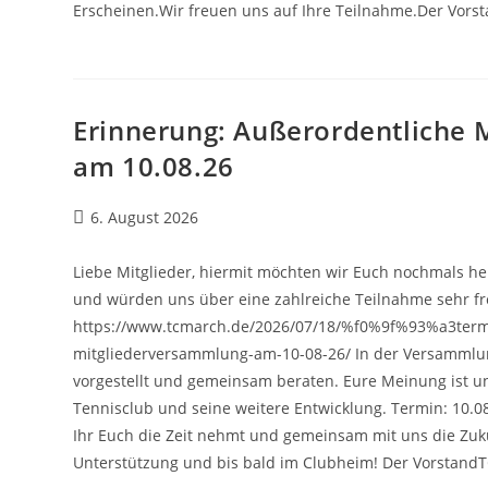
Erscheinen.Wir freuen uns auf Ihre Teilnahme.Der Vorst
Erinnerung: Außerordentliche 
am 10.08.26
Beitrag
6. August 2026
veröffentlicht:
Liebe Mitglieder, hiermit möchten wir Euch nochmals h
und würden uns über eine zahlreiche Teilnahme sehr f
https://www.tcmarch.de/2026/07/18/%f0%9f%93%a3term
mitgliederversammlung-am-10-08-26/ In der Versammlun
vorgestellt und gemeinsam beraten. Eure Meinung ist u
Tennisclub und seine weitere Entwicklung. Termin: 10.0
Ihr Euch die Zeit nehmt und gemeinsam mit uns die Zukun
Unterstützung und bis bald im Clubheim! Der VorstandT