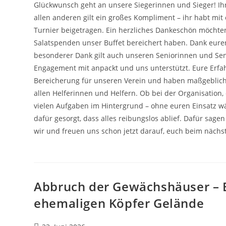
Glückwunsch geht an unsere Siegerinnen und Sieger! Ihr
allen anderen gilt ein großes Kompliment – ihr habt m
Turnier beigetragen. Ein herzliches Dankeschön möchten
Salatspenden unser Buffet bereichert haben. Dank eurer
besonderer Dank gilt auch unseren Seniorinnen und Senio
Engagement mit anpackt und uns unterstützt. Eure Erfah
Bereicherung für unseren Verein und haben maßgeblich 
allen Helferinnen und Helfern. Ob bei der Organisation
vielen Aufgaben im Hintergrund – ohne euren Einsatz wär
dafür gesorgt, dass alles reibungslos ablief. Dafür sage
wir und freuen uns schon jetzt darauf, euch beim näch
Abbruch der Gewächshäuser – 
ehemaligen Köpfer Gelände