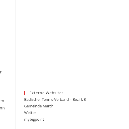
rn
Externe Websites
Badischer Tennis-Verband – Bezirk 3
ren
Gemeinde March
enn
Wetter
mybigpoint