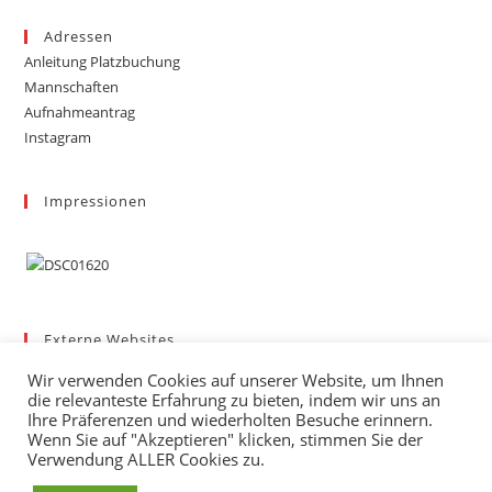
Adressen
Anleitung Platzbuchung
Mannschaften
Aufnahmeantrag
Instagram
Impressionen
Externe Websites
Badischer Tennis-Verband – Bezirk 3
Wir verwenden Cookies auf unserer Website, um Ihnen
Gemeinde March
die relevanteste Erfahrung zu bieten, indem wir uns an
Wetter
Ihre Präferenzen und wiederholten Besuche erinnern.
Wenn Sie auf "Akzeptieren" klicken, stimmen Sie der
mybigpoint
Verwendung ALLER Cookies zu.