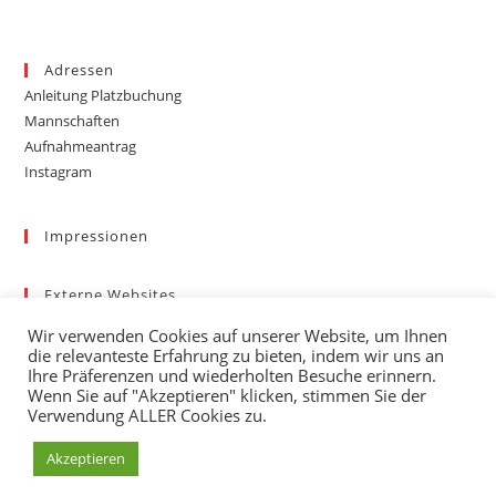
Adressen
Anleitung Platzbuchung
Mannschaften
Aufnahmeantrag
Instagram
Impressionen
Externe Websites
Badischer Tennis-Verband – Bezirk 3
Wir verwenden Cookies auf unserer Website, um Ihnen
Gemeinde March
die relevanteste Erfahrung zu bieten, indem wir uns an
Wetter
Ihre Präferenzen und wiederholten Besuche erinnern.
Wenn Sie auf "Akzeptieren" klicken, stimmen Sie der
mybigpoint
Verwendung ALLER Cookies zu.
Akzeptieren