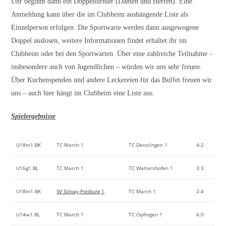
Uhr beginnt dann ein Doppelturnier (Damen und Herren). Eine
Anmeldung kann über die im Clubheim aushängende Liste als
Einzelperson erfolgen. Die Sportwarte werden dann ausgewogene
Doppel auslosen, weitere Informationen findet erhaltet ihr im
Clubheim oder bei den Sportwarten. Über eine zahlreiche Teilnahme –
insbesondere auch von Jugendlichen – würden wir uns sehr freuen.
Über Kuchenspenden und andere Leckereien für das Buffet freuen wir
uns – auch hier hängt im Clubheim eine Liste aus.
Spielergebnisse
U18m1.BK
TC March 1
TC Denzlingen 1
4:2
U16g1.BL
TC March 1
TC Waltershofen 1
3:3
U18m1.BK
SV Solvay Freiburg 1
TC March 1
2:4
U14w1.BL
TC March 1
TC Opfingen 1
6:0