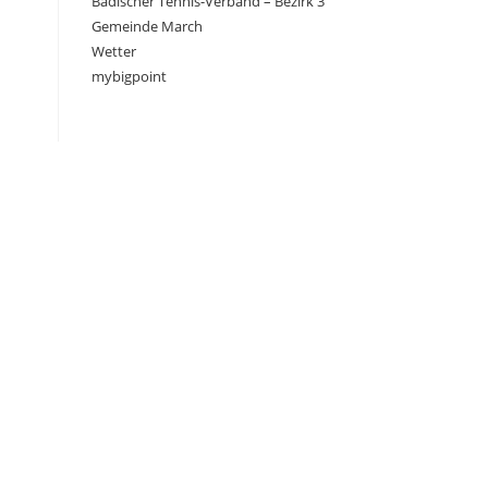
Badischer Tennis-Verband – Bezirk 3
Gemeinde March
Wetter
mybigpoint