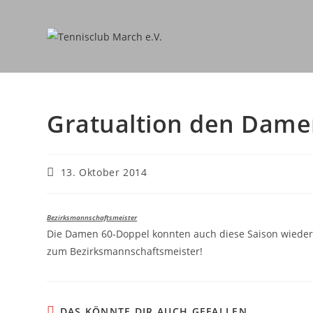
Zum
Inhalt
springen
Gratualtion den Dame
Beitrag
13. Oktober 2014
veröffentlicht:
Bezirksmannschaftsmeister
Die Damen 60-Doppel konnten auch diese Saison wieder e
zum Bezirksmannschaftsmeister!
DAS KÖNNTE DIR AUCH GEFALLEN