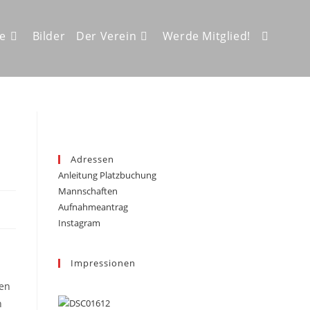
ze
Bilder
Der Verein
Werde Mitglied!
Website-
Suche
Adressen
Anleitung Platzbuchung
umschalt
Mannschaften
Aufnahmeantrag
Instagram
Impressionen
den
h