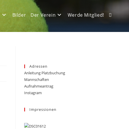
e
Bilder
Der Verein
Werde Mitglied!
Website-
Suche
Adressen
Anleitung Platzbuchung
umschalt
Mannschaften
Aufnahmeantrag
Instagram
Impressionen