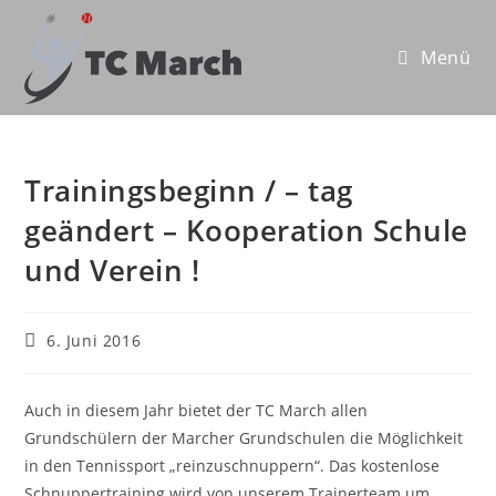
Zum
Inhalt
Menü
springen
Trainingsbeginn / – tag
geändert – Kooperation Schule
und Verein !
Beitrag
6. Juni 2016
veröffentlicht:
Auch in diesem Jahr bietet der TC March allen
Grundschülern der Marcher Grundschulen die Möglichkeit
in den Tennissport „reinzuschnuppern“. Das kostenlose
Schnuppertraining wird von unserem Trainerteam um