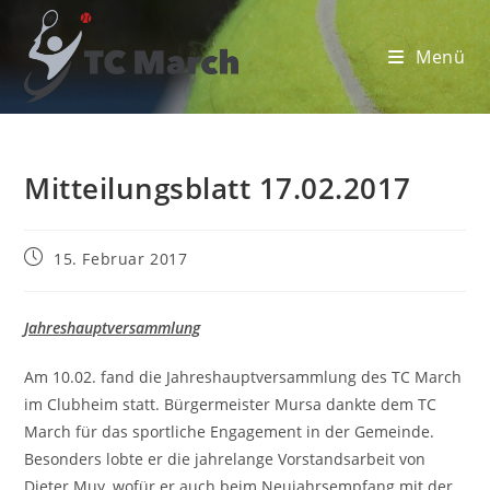
Zum
Inhalt
Menü
springen
Mitteilungsblatt 17.02.2017
Beitrag
15. Februar 2017
veröffentlicht:
Jahreshauptversammlung
Am 10.02. fand die Jahreshauptversammlung des TC March
im Clubheim statt. Bürgermeister Mursa dankte dem TC
March für das sportliche Engagement in der Gemeinde.
Besonders lobte er die jahrelange Vorstandsarbeit von
Dieter Muy, wofür er auch beim Neujahrsempfang mit der