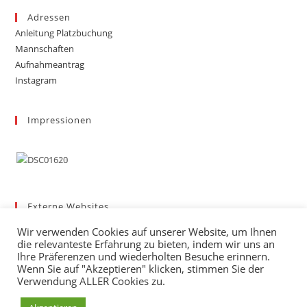
Adressen
Anleitung Platzbuchung
Mannschaften
Aufnahmeantrag
Instagram
Impressionen
Externe Websites
Badischer Tennis-Verband – Bezirk 3
Wir verwenden Cookies auf unserer Website, um Ihnen
Gemeinde March
die relevanteste Erfahrung zu bieten, indem wir uns an
Wetter
Ihre Präferenzen und wiederholten Besuche erinnern.
Wenn Sie auf "Akzeptieren" klicken, stimmen Sie der
mybigpoint
Verwendung ALLER Cookies zu.