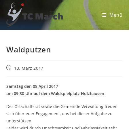
Zum
Inhalt
Menü
springen
Waldputzen
Beitrag
13. März 2017
veröffentlicht:
Samstag den 08.April 2017
um 09.30 Uhr auf dem Waldspielplatz Holzhausen
Der Ortschaftsrat sowie die Gemeinde Verwaltung freuen
sich über euer Engagement, uns bei dieser Aufgabe zu
unterstützen.
Leider wird durch Unachtsamkeit und Fahrlässigkeit sehr