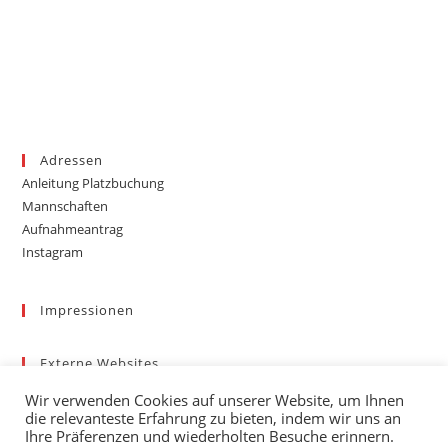
Adressen
Anleitung Platzbuchung
Mannschaften
Aufnahmeantrag
Instagram
Impressionen
Externe Websites
Badischer Tennis-Verband – Bezirk 3
Wir verwenden Cookies auf unserer Website, um Ihnen
Gemeinde March
die relevanteste Erfahrung zu bieten, indem wir uns an
Wetter
Ihre Präferenzen und wiederholten Besuche erinnern.