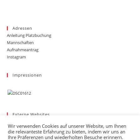
Adressen
Anleitung Platzbuchung
Mannschaften
Aufnahmeantrag
Instagram
Impressionen
Externe Websites
Badischer Tennis-Verband – Bezirk 3
Wir verwenden Cookies auf unserer Website, um Ihnen
Gemeinde March
die relevanteste Erfahrung zu bieten, indem wir uns an
Wetter
Ihre Präferenzen und wiederholten Besuche erinnern.