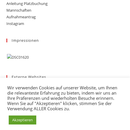
Anleitung Platzbuchung
Mannschaften
Aufnahmeantrag
Instagram
Impressionen
Externe Websites
Badischer Tennis-Verband – Bezirk 3
Wir verwenden Cookies auf unserer Website, um Ihnen
Gemeinde March
die relevanteste Erfahrung zu bieten, indem wir uns an
Wetter
Ihre Präferenzen und wiederholten Besuche erinnern.
Wenn Sie auf "Akzeptieren" klicken, stimmen Sie der
mybigpoint
Verwendung ALLER Cookies zu.
Akzeptieren