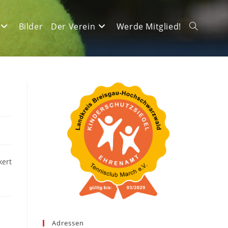
Bilder
Der Verein
Werde Mitglied!
Website-
Suche
umschalte
kert
Adressen