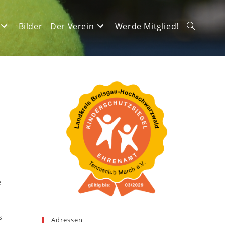
Bilder
Der Verein
Werde Mitglied!
Website-
Suche
umschalte
e
s
Adressen