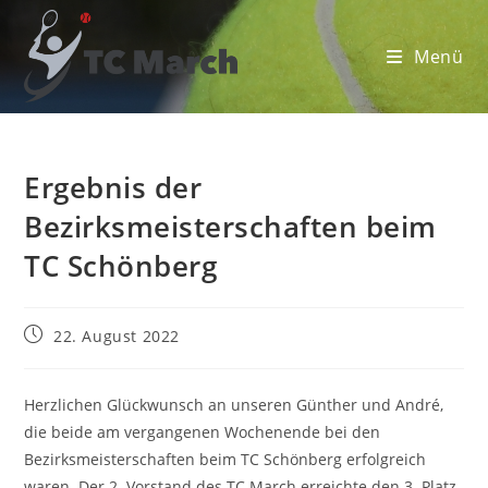
Zum
Inhalt
Menü
springen
Ergebnis der
Bezirksmeisterschaften beim
TC Schönberg
Beitrag
22. August 2022
veröffentlicht:
Herzlichen Glückwunsch an unseren Günther und André,
die beide am vergangenen Wochenende bei den
Bezirksmeisterschaften beim TC Schönberg erfolgreich
waren. Der 2. Vorstand des TC March erreichte den 3. Platz