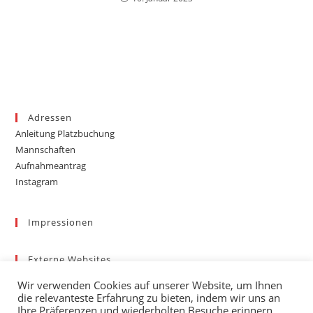
Adressen
Anleitung Platzbuchung
Mannschaften
Aufnahmeantrag
Instagram
Impressionen
Externe Websites
Badischer Tennis-Verband – Bezirk 3
Wir verwenden Cookies auf unserer Website, um Ihnen
Gemeinde March
die relevanteste Erfahrung zu bieten, indem wir uns an
Wetter
Ihre Präferenzen und wiederholten Besuche erinnern.