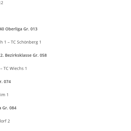
:2
0 Oberliga Gr. 013
h 1 – TC Schönberg 1
. Bezirksklasse Gr. 058
 – TC Wiechs 1
r. 074
eim 1
a Gr. 084
orf 2