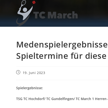
Zum
Inhalt
springen
Medenspielergebnisse
Spieltermine für dies
Beitrag
19. Juni 2023
veröffentlicht:
Spielergebnisse:
TSG TC Hochdorf/ TC Gundelfingen/ TC March 1 Herren 4