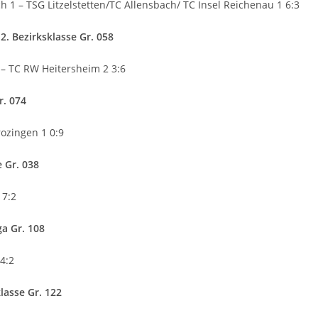
1 – TSG Litzelstetten/TC Allensbach/ TC Insel Reichenau 1 6:3
. Bezirksklasse Gr. 058
 – TC RW Heitersheim 2 3:6
r. 074
ozingen 1 0:9
e Gr. 038
 7:2
ga Gr. 108
4:2
lasse Gr. 122