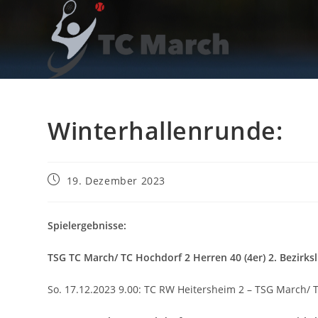
Zum
Inhalt
springen
Winterhallenrunde:
Beitrag
19. Dezember 2023
veröffentlicht:
Spielergebnisse:
TSG TC March/ TC Hochdorf 2 Herren 40 (4er) 2. Bezirksl
So. 17.12.2023 9.00: TC RW Heitersheim 2 – TSG March/ T