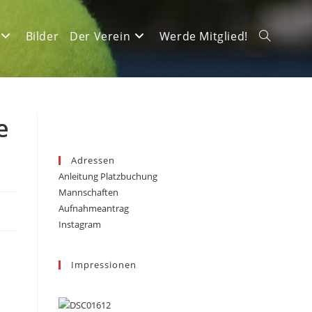
Bilder
Der Verein
Werde Mitglied!
Website-
Suche
e
Adressen
Anleitung Platzbuchung
umschalte
Mannschaften
Aufnahmeantrag
Instagram
Impressionen