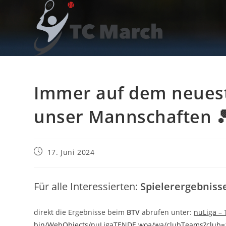
Zum
Inhalt
springen
Immer auf dem neuest
unser Mannschaften 
Beitrag
17. Juni 2024
veröffentlicht:
Für alle Interessierten:
Spielerergebniss
direkt die Ergebnisse beim
BTV
abrufen unter:
nuLiga – 
bin/WebObjects/nuLigaTENDE.woa/wa/clubTeams?club=