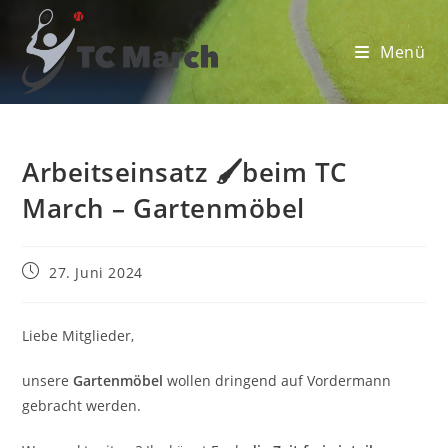
Zum
Inhalt
Menü
springen
Arbeitseinsatz 🖌️beim TC
March – Gartenmöbel
Beitrag
27. Juni 2024
veröffentlicht:
Liebe Mitglieder,
unsere
Gartenmöbel
wollen dringend auf Vordermann
gebracht werden.