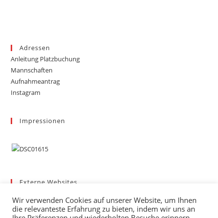
Adressen
Anleitung Platzbuchung
Mannschaften
Aufnahmeantrag
Instagram
Impressionen
Externe Websites
Badischer Tennis-Verband – Bezirk 3
Wir verwenden Cookies auf unserer Website, um Ihnen
Gemeinde March
die relevanteste Erfahrung zu bieten, indem wir uns an
Wetter
Ihre Präferenzen und wiederholten Besuche erinnern.