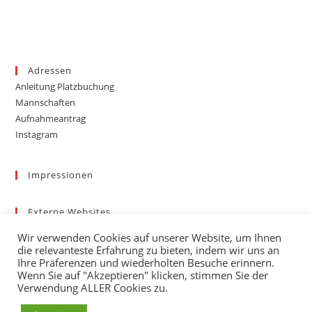
Adressen
Anleitung Platzbuchung
Mannschaften
Aufnahmeantrag
Instagram
Impressionen
Externe Websites
Badischer Tennis-Verband – Bezirk 3
Wir verwenden Cookies auf unserer Website, um Ihnen
Gemeinde March
die relevanteste Erfahrung zu bieten, indem wir uns an
Wetter
Ihre Präferenzen und wiederholten Besuche erinnern.
Wenn Sie auf "Akzeptieren" klicken, stimmen Sie der
mybigpoint
Verwendung ALLER Cookies zu.