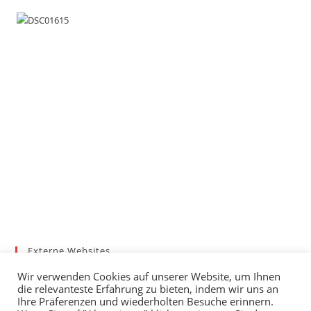
Externe Websites
Badischer Tennis-Verband – Bezirk 3
Wir verwenden Cookies auf unserer Website, um Ihnen
Gemeinde March
die relevanteste Erfahrung zu bieten, indem wir uns an
Wetter
Ihre Präferenzen und wiederholten Besuche erinnern.