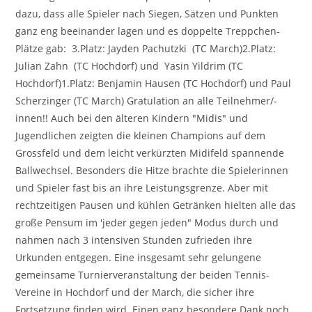
dazu, dass alle Spieler nach Siegen, Sätzen und Punkten
ganz eng beeinander lagen und es doppelte Treppchen-
Plätze gab: 3.Platz: Jayden Pachutzki (TC March)2.Platz:
Julian Zahn (TC Hochdorf) und Yasin Yildrim (TC
Hochdorf)1.Platz: Benjamin Hausen (TC Hochdorf) und Paul
Scherzinger (TC March) Gratulation an alle Teilnehmer/-
innen!! Auch bei den älteren Kindern "Midis" und
Jugendlichen zeigten die kleinen Champions auf dem
Grossfeld und dem leicht verkürzten Midifeld spannende
Ballwechsel. Besonders die Hitze brachte die Spielerinnen
und Spieler fast bis an ihre Leistungsgrenze. Aber mit
rechtzeitigen Pausen und kühlen Getränken hielten alle das
große Pensum im 'jeder gegen jeden" Modus durch und
nahmen nach 3 intensiven Stunden zufrieden ihre
Urkunden entgegen. Eine insgesamt sehr gelungene
gemeinsame Turnierveranstaltung der beiden Tennis-
Vereine in Hochdorf und der March, die sicher ihre
Fortsetzung finden wird. Einen ganz besondere Dank noch