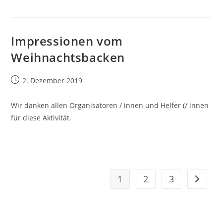
Impressionen vom
Weihnachtsbacken
Beitrag
2. Dezember 2019
veröffentlicht:
Wir danken allen Organisatoren / innen und Helfer (/ innen
für diese Aktivität.
1
2
3
Zur näc