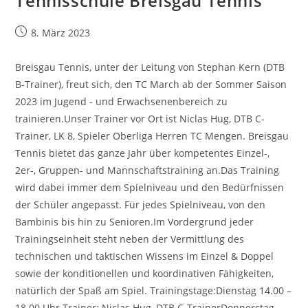
Tennisschule Breisgau Tennis
Beitrag
8. März 2023
veröffentlicht:
Breisgau Tennis, unter der Leitung von Stephan Kern (DTB
B-Trainer), freut sich, den TC March ab der Sommer Saison
2023 im Jugend - und Erwachsenenbereich zu
trainieren.Unser Trainer vor Ort ist Niclas Hug, DTB C-
Trainer, LK 8, Spieler Oberliga Herren TC Mengen. Breisgau
Tennis bietet das ganze Jahr über kompetentes Einzel-,
2er-, Gruppen- und Mannschaftstraining an.Das Training
wird dabei immer dem Spielniveau und den Bedürfnissen
der Schüler angepasst. Für jedes Spielniveau, von den
Bambinis bis hin zu Senioren.Im Vordergrund jeder
Trainingseinheit steht neben der Vermittlung des
technischen und taktischen Wissens im Einzel & Doppel
sowie der konditionellen und koordinativen Fähigkeiten,
natürlich der Spaß am Spiel. Trainingstage:Dienstag 14.00 –
18.00 Uhr Trainer: Niclas Hug, DTB C-TrainerDonnerstag