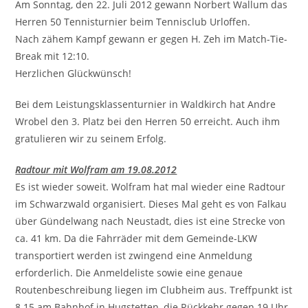
Am Sonntag, den 22. Juli 2012 gewann Norbert Wallum das
Herren 50 Tennisturnier beim Tennisclub Urloffen.
Nach zähem Kampf gewann er gegen H. Zeh im Match-Tie-
Break mit 12:10.
Herzlichen Glückwünsch!
Bei dem Leistungsklassenturnier in Waldkirch hat Andre
Wrobel den 3. Platz bei den Herren 50 erreicht. Auch ihm
gratulieren wir zu seinem Erfolg.
Radtour mit Wolfram am 19.08.2012
Es ist wieder soweit. Wolfram hat mal wieder eine Radtour
im Schwarzwald organisiert. Dieses Mal geht es von Falkau
über Gündelwang nach Neustadt, dies ist eine Strecke von
ca. 41 km. Da die Fahrräder mit dem Gemeinde-LKW
transportiert werden ist zwingend eine Anmeldung
erforderlich. Die Anmeldeliste sowie eine genaue
Routenbeschreibung liegen im Clubheim aus. Treffpunkt ist
8.15 am Bahnhof in Hugstetten, die Rückkehr gegen 19 Uhr.