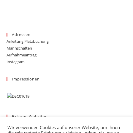
Adressen
Anleitung Platzbuchung
Mannschaften
Aufnahmeantrag
Instagram
Impressionen
Externe Websites
Badischer Tennis-Verband – Bezirk 3
Wir verwenden Cookies auf unserer Website, um Ihnen
Gemeinde March
die relevanteste Erfahrung zu bieten, indem wir uns an