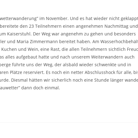
Sauwetterwanderung” im November. Und es hat wieder nicht geklappt
x bereitete den 23 Teilnehmern einen angenehmen Nachmittag un
zum Kaiserstuhl. Der Weg war angenehm zu gehen und besonders
zler und Maria Zimmermann bereitet haben. Am Wasserhochbehäl
t Kuchen und Wein, eine Rast, die allen Teilnehmern sichtlich Freu
e das alles aufgebaut hatte und nach unserem Weiterwandern auch
erge führte uns der Weg, der alsbald wieder schwenkte und in
n Plätze reserviert. Es noch ein netter Abschlusshock für alle, bi
rde. Diesmal hätten wir sicherlich noch eine Stunde länger wand
Sauwetter” dann doch einmal.