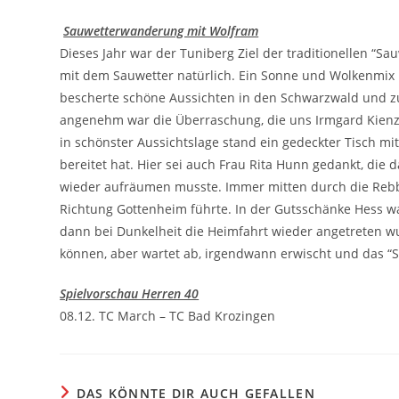
Sauwetterwanderung mit Wolfram
Dieses Jahr war der Tuniberg Ziel der traditionellen “
mit dem Sauwetter natürlich. Ein Sonne und Wolkenmi
bescherte schöne Aussichten in den Schwarzwald und 
angenehm war die Überraschung, die uns Irmgard Kien
in schönster Aussichtslage stand ein gedeckter Tisch mi
bereitet hat. Hier sei auch Frau Rita Hunn gedankt, di
wieder aufräumen musste. Immer mitten durch die Rebb
Richtung Gottenheim führte. In der Gutsschänke Hess ware
dann bei Dunkelheit die Heimfahrt wieder angetreten wu
können, aber wartet ab, irgendwann erwischt und das “
Spielvorschau Herren 40
08.12. TC March – TC Bad Krozingen
DAS KÖNNTE DIR AUCH GEFALLEN