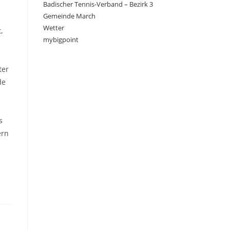
Badischer Tennis-Verband – Bezirk 3
Gemeinde March
Wetter
,
mybigpoint
d
ter
de
s
ern