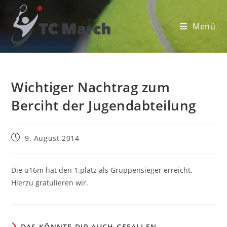
Zum
Inhalt
Menü
springen
Wichtiger Nachtrag zum
Berciht der Jugendabteilung
Beitrag
9. August 2014
veröffentlicht:
Die u16m hat den 1.platz als Gruppensieger erreicht.
Hierzu gratulieren wir.
DAS KÖNNTE DIR AUCH GEFALLEN