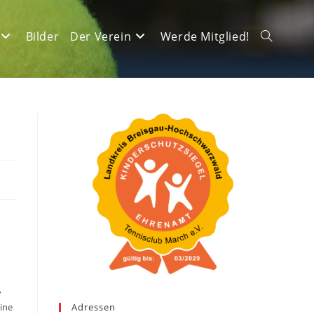
Bilder
Der Verein
Werde Mitglied!
Website-
Suche
umschalte
,
eine
Adressen