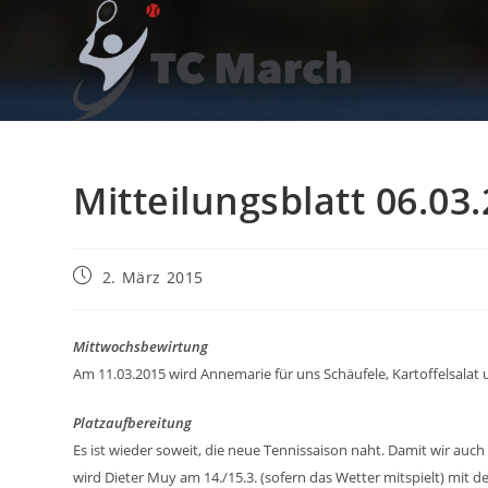
Zum
Inhalt
springen
Mitteilungsblatt 06.03
Beitrag
2. März 2015
veröffentlicht:
Mittwochsbewirtung
Am 11.03.2015 wird Annemarie für uns Schäufele, Kartoffelsalat 
Platzaufbereitung
Es ist wieder soweit, die neue Tennissaison naht. Damit wir a
wird Dieter Muy am 14./15.3. (sofern das Wetter mitspielt) mit de