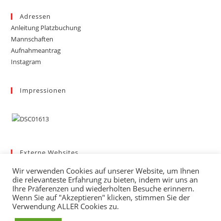
Adressen
Anleitung Platzbuchung
Mannschaften
Aufnahmeantrag
Instagram
Impressionen
Externe Websites
Badischer Tennis-Verband – Bezirk 3
Wir verwenden Cookies auf unserer Website, um Ihnen
Gemeinde March
die relevanteste Erfahrung zu bieten, indem wir uns an
Wetter
Ihre Präferenzen und wiederholten Besuche erinnern.
Wenn Sie auf "Akzeptieren" klicken, stimmen Sie der
mybigpoint
Verwendung ALLER Cookies zu.