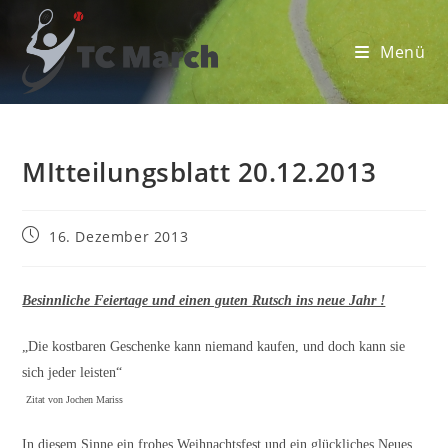
Zum
Inhalt
Menü
springen
MItteilungsblatt 20.12.2013
Beitrag
16. Dezember 2013
veröffentlicht:
Besinnliche Feiertage und einen guten Rutsch ins neue Jahr !
„Die kostbaren Geschenke kann niemand kaufen, und doch kann sie
sich jeder leisten“
Zitat von Jochen Mariss
In diesem Sinne ein frohes Weihnachtsfest und ein glückliches Neues