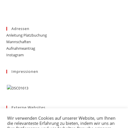
Adressen
Anleitung Platzbuchung
Mannschaften
Aufnahmeantrag
Instagram
Impressionen
Externe Websites
Badischer Tennis-Verband – Bezirk 3
Wir verwenden Cookies auf unserer Website, um Ihnen
Gemeinde March
die relevanteste Erfahrung zu bieten, indem wir uns an
Wetter