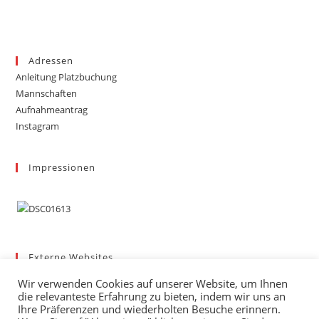
Adressen
Anleitung Platzbuchung
Mannschaften
Aufnahmeantrag
Instagram
Impressionen
Externe Websites
Badischer Tennis-Verband – Bezirk 3
Wir verwenden Cookies auf unserer Website, um Ihnen
Gemeinde March
die relevanteste Erfahrung zu bieten, indem wir uns an
Wetter
Ihre Präferenzen und wiederholten Besuche erinnern.