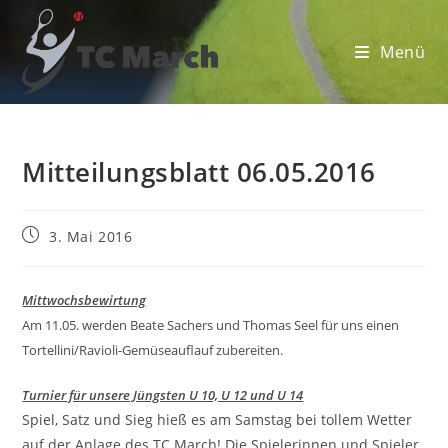
Zum
Inhalt
Menü
springen
Mitteilungsblatt 06.05.2016
Beitrag
3. Mai 2016
veröffentlicht:
Mittwochsbewirtung
Am 11.05. werden Beate Sachers und Thomas Seel für uns einen
Tortellini/Ravioli-Gemüseauflauf zubereiten.
Turnier für unsere Jüngsten U 10, U 12 und U 14
Spiel, Satz und Sieg hieß es am Samstag bei tollem Wetter
auf der Anlage des TC March! Die Spielerinnen und Spieler,