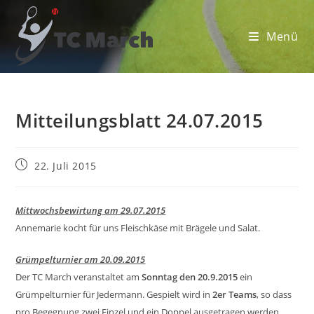
Zum
Inhalt
Menü
springen
Mitteilungsblatt 24.07.2015
Beitrag
22. Juli 2015
veröffentlicht:
Mittwochsbewirtung am 29.07.2015
Annemarie kocht für uns Fleischkäse mit Brägele und Salat.
Grümpelturnier am 20.09.2015
Der TC March veranstaltet am
Sonntag den 20.9.2015
ein
Grümpelturnier für Jedermann. Gespielt wird in
2er Teams
, so dass
pro Begegnung zwei Einzel und ein Doppel ausgetragen werden.