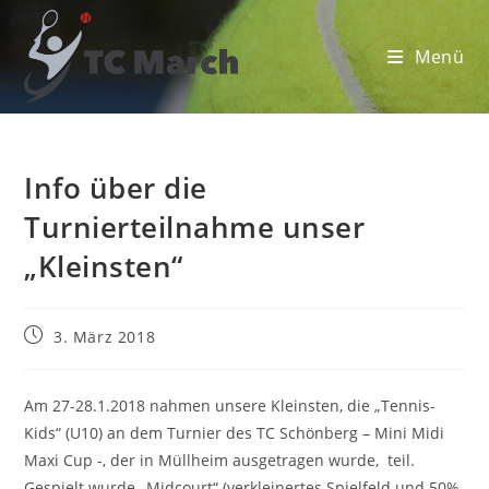
Zum
Inhalt
Menü
springen
Info über die
Turnierteilnahme unser
„Kleinsten“
Beitrag
3. März 2018
veröffentlicht:
Am 27-28.1.2018 nahmen unsere Kleinsten, die „Tennis-
Kids“ (U10) an dem Turnier des TC Schönberg – Mini Midi
Maxi Cup -, der in Müllheim ausgetragen wurde, teil.
Gespielt wurde „Midcourt“ (verkleinertes Spielfeld und 50%