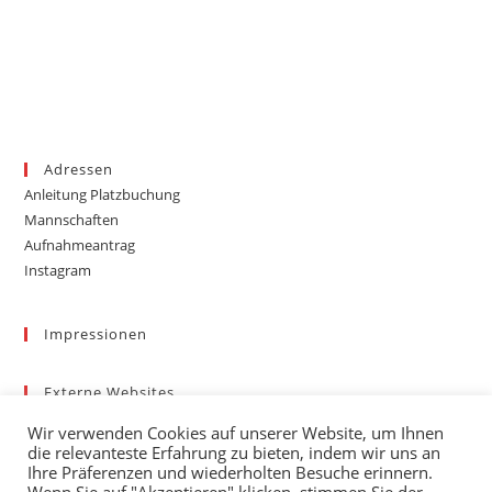
Adressen
Anleitung Platzbuchung
Mannschaften
Aufnahmeantrag
Instagram
Impressionen
Externe Websites
Badischer Tennis-Verband – Bezirk 3
Wir verwenden Cookies auf unserer Website, um Ihnen
Gemeinde March
die relevanteste Erfahrung zu bieten, indem wir uns an
Wetter
Ihre Präferenzen und wiederholten Besuche erinnern.