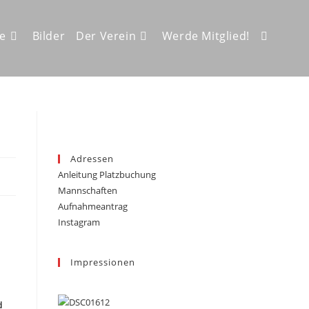
ze
Bilder
Der Verein
Werde Mitglied!
Website-
Suche
Adressen
Anleitung Platzbuchung
umschalt
Mannschaften
Aufnahmeantrag
Instagram
Impressionen
d