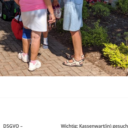
DSGVO –
Wichtig: Kassenwart(in) gesuch