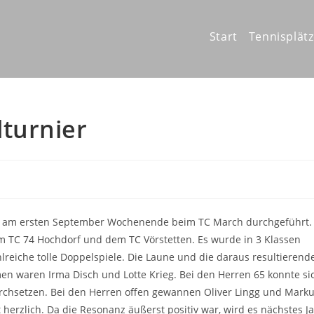
Start
Tennisplät
turnier
e am ersten September Wochenende beim TC March durchgeführt.
 TC 74 Hochdorf und dem TC Vörstetten. Es wurde in 3 Klassen
lreiche tolle Doppelspiele. Die Laune und die daraus resultierend
 waren Irma Disch und Lotte Krieg. Bei den Herren 65 konnte si
rchsetzen. Bei den Herren offen gewannen Oliver Lingg und Mark
erzlich. Da die Resonanz äußerst positiv war, wird es nächstes J