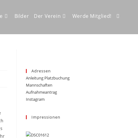
ze
Bilder
Der Verein
Werde Mitglied!
Website-
Suche
Adressen
Anleitung Platzbuchung
umschalt
Mannschaften
Aufnahmeantrag
Instagram
e
Impressionen
ch
us
ahr