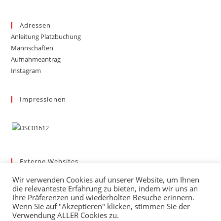
Adressen
Anleitung Platzbuchung
Mannschaften
Aufnahmeantrag
Instagram
Impressionen
Externe Websites
Badischer Tennis-Verband – Bezirk 3
Wir verwenden Cookies auf unserer Website, um Ihnen
Gemeinde March
die relevanteste Erfahrung zu bieten, indem wir uns an
Wetter
Ihre Präferenzen und wiederholten Besuche erinnern.
Wenn Sie auf "Akzeptieren" klicken, stimmen Sie der
mybigpoint
Verwendung ALLER Cookies zu.