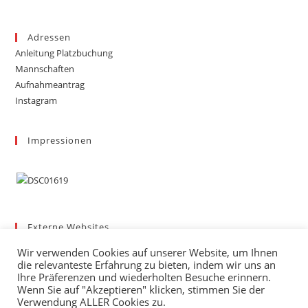
Adressen
Anleitung Platzbuchung
Mannschaften
Aufnahmeantrag
Instagram
Impressionen
Externe Websites
Badischer Tennis-Verband – Bezirk 3
Wir verwenden Cookies auf unserer Website, um Ihnen
Gemeinde March
die relevanteste Erfahrung zu bieten, indem wir uns an
Wetter
Ihre Präferenzen und wiederholten Besuche erinnern.
Wenn Sie auf "Akzeptieren" klicken, stimmen Sie der
mybigpoint
Verwendung ALLER Cookies zu.