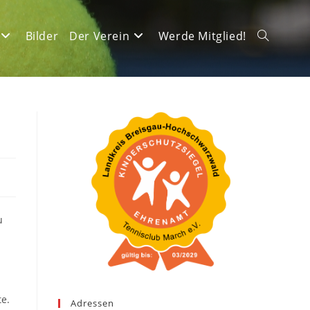
Bilder
Der Verein
Werde Mitglied!
Website-
Suche
umschalte
u
te.
Adressen