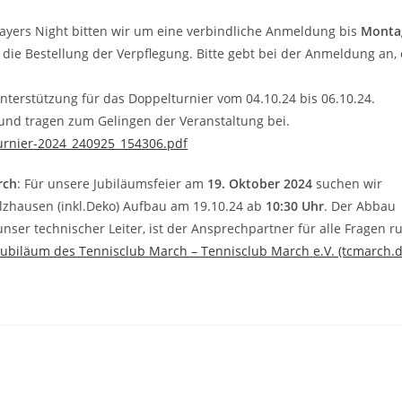
Players Night bitten wir um eine verbindliche Anmeldung bis
Monta
r die Bestellung der Verpflegung. Bitte gebt bei der Anmeldung an,
nterstützung für das Doppelturnier vom 04.10.24 bis 06.10.24.
nd tragen zum Gelingen der Veranstaltung bei.
urnier-2024_240925_154306.pdf
rch
: Für unsere Jubiläumsfeier am
19. Oktober 2024
suchen wir
olzhausen (inkl.Deko) Aufbau am 19.10.24 ab
10:30 Uhr
. Der Abbau
 unser technischer Leiter, ist der Ansprechpartner für alle Fragen r
Jubiläum des Tennisclub March – Tennisclub March e.V. (tcmarch.d