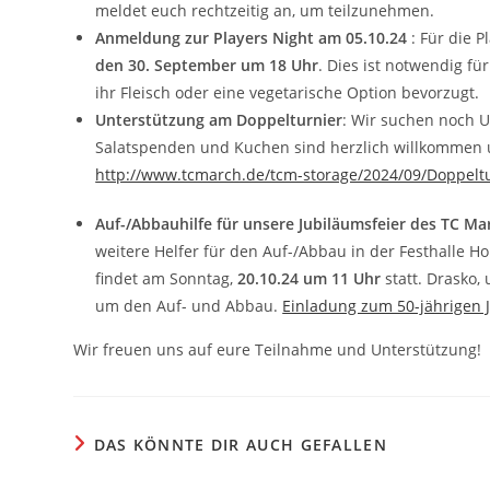
meldet euch rechtzeitig an, um teilzunehmen.
Anmeldung zur Players Night am 05.10.24
: Für die 
den 30. September um 18 Uhr
. Dies ist notwendig fü
ihr Fleisch oder eine vegetarische Option bevorzugt.
Unterstützung am Doppelturnier
: Wir suchen noch U
Salatspenden und Kuchen sind herzlich willkommen u
http://www.tcmarch.de/tcm-storage/2024/09/Doppelt
Auf-/Abbauhilfe für unsere Jubiläumsfeier des TC Ma
weitere Helfer für den Auf-/Abbau in der Festhalle H
findet am Sonntag,
20.10.24 um 11 Uhr
statt. Drasko,
um den Auf- und Abbau.
Einladung zum 50-jährigen 
Wir freuen uns auf eure Teilnahme und Unterstützung!
DAS KÖNNTE DIR AUCH GEFALLEN