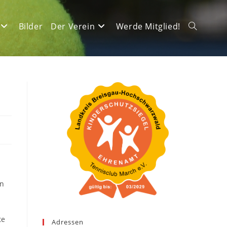
Bilder
Der Verein
Werde Mitglied!
Website-
Suche
umschalte
an
te
Adressen