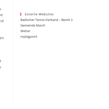
s
Externe Websites
ne
Badischer Tennis-Verband – Bezirk 3
end
Gemeinde March
Wetter
mybigpoint
ten
t
e