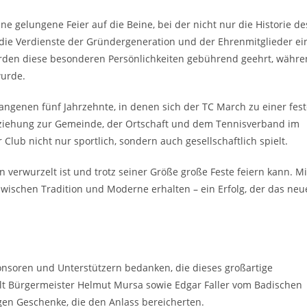
e gelungene Feier auf die Beine, bei der nicht nur die Historie de
 die Verdienste der Gründergeneration und der Ehrenmitglieder ei
urden diese besonderen Persönlichkeiten gebührend geehrt, währ
wurde.
ngenen fünf Jahrzehnte, in denen sich der TC March zu einer fes
Beziehung zur Gemeinde, der Ortschaft und dem Tennisverband im
r Club nicht nur sportlich, sondern auch gesellschaftlich spielt.
n verwurzelt ist und trotz seiner Größe große Feste feiern kann. Mi
 zwischen Tradition und Moderne erhalten – ein Erfolg, der das neu
onsoren und Unterstützern bedanken, die dieses großartige
ilt Bürgermeister Helmut Mursa sowie Edgar Faller vom Badischen
gen Geschenke, die den Anlass bereicherten.