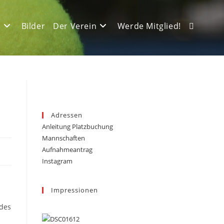
e
Bilder
Der Verein
Werde Mitglied!
Website-
Suche
Adressen
Anleitung Platzbuchung
umschalt
Mannschaften
Aufnahmeantrag
Instagram
Impressionen
ndes