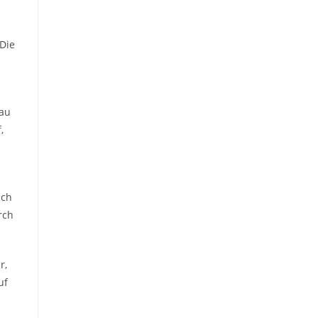
s
 Die
bau
,
ich
rch
r,
uf