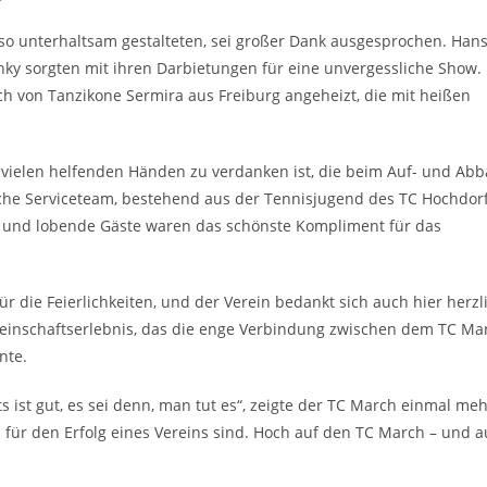
so unterhaltsam gestalteten, sei großer Dank ausgesprochen. Han
ky sorgten mit ihren Darbietungen für eine unvergessliche Show.
h von Tanzikone Sermira aus Freiburg angeheizt, die mit heißen
n vielen helfenden Händen zu verdanken ist, die beim Auf- und Ab
liche Serviceteam, bestehend aus der Tennisjugend des TC Hochdorf
e und lobende Gäste waren das schönste Kompliment für das
 die Feierlichkeiten, und der Verein bedankt sich auch hier herzl
meinschaftserlebnis, das die enge Verbindung zwischen dem TC Ma
nte.
s ist gut, es sei denn, man tut es“, zeigte der TC March einmal meh
für den Erfolg eines Vereins sind. Hoch auf den TC March – und a