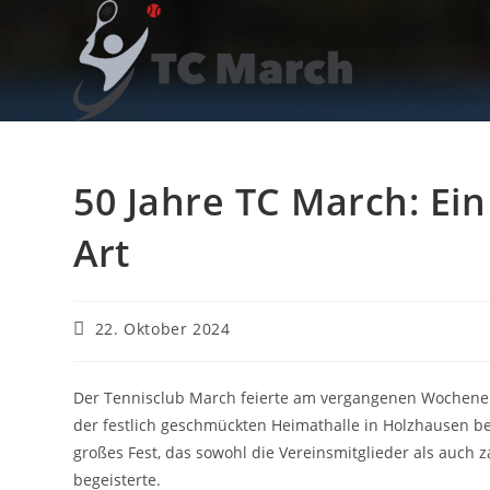
Zum
Inhalt
springen
50 Jahre TC March: Ei
Art
Beitrag
22. Oktober 2024
veröffentlicht:
Der Tennisclub March feierte am vergangenen Wochenen
der festlich geschmückten Heimathalle in Holzhausen beg
großes Fest, das sowohl die Vereinsmitglieder als auch
begeisterte.