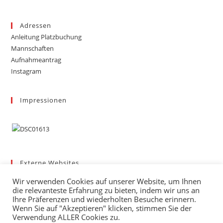
Adressen
Anleitung Platzbuchung
Mannschaften
Aufnahmeantrag
Instagram
Impressionen
Externe Websites
Badischer Tennis-Verband – Bezirk 3
Wir verwenden Cookies auf unserer Website, um Ihnen
Gemeinde March
die relevanteste Erfahrung zu bieten, indem wir uns an
Wetter
Ihre Präferenzen und wiederholten Besuche erinnern.
Wenn Sie auf "Akzeptieren" klicken, stimmen Sie der
mybigpoint
Verwendung ALLER Cookies zu.