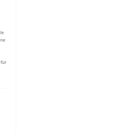
le
ine
 für