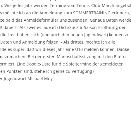
n. Wie jedes Jahr werden Termine vom Tennis-Club-March angebo
stes möchte ich an die Anmeldung zum SOMMERTRAINING erinnern,
Bitte bald das Anmeldeformular uns zusenden. Genaue Daten werd
ß dabei! - Als zweites lade ich Dich/Sie zur Saison-Eröffnung der
n, die Lust haben, sich (und auch den neuen Jugendwart) kennen zu
aten und Anmeldung folgen! - Als drittes, möchte ich alle
nde es super, daß wir dieses Jahr eine U10 melden können. Danke
 mitzumachen. Bei der ersten Mannschaftssitzung mit den Eltern
rmiert. Eine Doodle-Liste für die Spieltermine der gemeldeten
igen Punkten sind, stehe ich gerne zu Verfügung (
uer Jugendwart Michael Muy