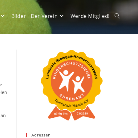
Bilder
Der Verein
Werde Mitglied!
Website-
Suche
umschalte
te
elen
 an
Adressen