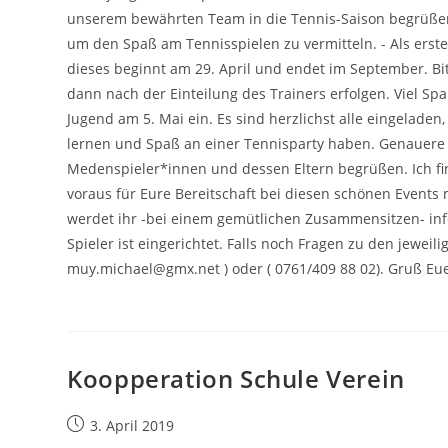
unserem bewährten Team in die Tennis-Saison begrüße
um den Spaß am Tennisspielen zu vermitteln. - Als er
dieses beginnt am 29. April und endet im September. 
dann nach der Einteilung des Trainers erfolgen. Viel Spa
Jugend am 5. Mai ein. Es sind herzlichst alle eingelade
lernen und Spaß an einer Tennisparty haben. Genauere D
Medenspieler*innen und dessen Eltern begrüßen. Ich fi
voraus für Eure Bereitschaft bei diesen schönen Events
werdet ihr -bei einem gemütlichen Zusammensitzen- info
Spieler ist eingerichtet. Falls noch Fragen zu den jeweil
muy.michael@gmx.net ) oder ( 0761/409 88 02). Gruß E
Koopperation Schule Verein
Beitrag
3. April 2019
veröffentlicht: