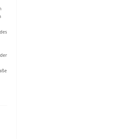
n
n
 des
 der
raße