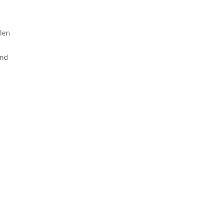
len
end