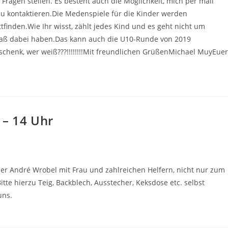
Fragen stellen. Es besteht auch die Möglichkeit, mich per mail
zu kontaktieren.Die Medenspiele für die Kinder werden
ttfinden.Wie Ihr wisst, zählt jedes Kind und es geht nicht um
aß dabei haben.Das kann auch die U10-Runde von 2019
eschenk, wer weiß???!!!!!!!!Mit freundlichen GrüßenMichael MuyEue
 – 14 Uhr
ner André Wrobel mit Frau und zahlreichen Helfern, nicht nur zum
tte hierzu Teig, Backblech, Ausstecher, Keksdose etc. selbst
uns.