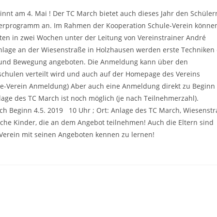
innt am 4. Mai ! Der TC March bietet auch dieses Jahr den Schüler
erprogramm an. Im Rahmen der Kooperation Schule-Verein könne
iten in zwei Wochen unter der Leitung von Vereinstrainer André
nlage an der Wiesenstraße in Holzhausen werden erste Techniken
aß und Bewegung angeboten. Die Anmeldung kann über den
chulen verteilt wird und auch auf der Homepage des Vereins
ule-Verein Anmeldung) Aber auch eine Anmeldung direkt zu Beginn
age des TC March ist noch möglich (je nach Teilnehmerzahl).
h Beginn 4.5. 2019 10 Uhr ; Ort: Anlage des TC March, Wiesenst
iche Kinder, die an dem Angebot teilnehmen! Auch die Eltern sind
Verein mit seinen Angeboten kennen zu lernen!