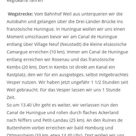
Regiokarte fahren
Wegstrecke:
Vom Bahnhof Weil aus unterqueren wir die
Autobahn und gelangen über die Drei-Länder-Brücke ins
französische Huningue. In Huningue wollen wir uns einen
Moment umschauen bevor wir am Canal de Huningue
entlang über Village Neuf (Neustadt) die kleine elsässische
Camargue erreichen (10 km). Immer am Canal de Huningue
entlang erreichen wir Rosenau und das französische
Kembs (20 km). Dort in Kembs ist direkt am Kanal ein
Rastplatz, den wir für ein ausgiebiges, selbst mitgebrachtes
Vesper nutzen. Wir haben jetzt ungefähr 1 1/2 Stunden seit
Weil gebraucht. Für das Vesper lassen wir uns 1 Stunde
Zeit.
So um 13.40 Uhr geht es weiter, wir verlassen nun den
Canal de Huningue und rollen durch flaches Ackerland
nach Niffers und Petit-Landau (25 km). An den Ruines de
Buttenheim vorbei erreichen wir bald Homburg und
Ottmarsheim (33 km, etwa 14.40 Uhr). Dort wollen wir uns