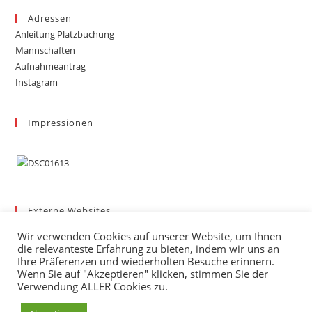
Adressen
Anleitung Platzbuchung
Mannschaften
Aufnahmeantrag
Instagram
Impressionen
Externe Websites
Badischer Tennis-Verband – Bezirk 3
Wir verwenden Cookies auf unserer Website, um Ihnen
Gemeinde March
die relevanteste Erfahrung zu bieten, indem wir uns an
Wetter
Ihre Präferenzen und wiederholten Besuche erinnern.
Wenn Sie auf "Akzeptieren" klicken, stimmen Sie der
mybigpoint
Verwendung ALLER Cookies zu.