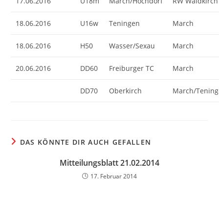
17.06.2016
U18m
March/Hochdorf
RW Waldkirch
18.06.2016
U16w
Teningen
March
18.06.2016
H50
Wasser/Sexau
March
20.06.2016
DD60
Freiburger TC
March
DD70
Oberkirch
March/Tenin
DAS KÖNNTE DIR AUCH GEFALLEN
Mitteilungsblatt 21.02.2014
17. Februar 2014